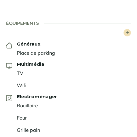
stationnement se situe dans un parking municipal,
sans accès direct à la résidence (hauteur maximum
2m).
ÉQUIPEMENTS
Généraux
Place de parking
Multimédia
TV
Wifi
Electroménager
Bouilloire
Four
Grille pain