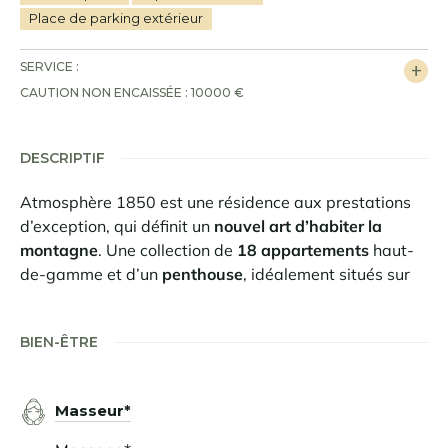
Place de parking extérieur
SERVICE :
CAUTION NON ENCAISSÉE : 10000 €
DESCRIPTIF
Atmosphère 1850 est une résidence aux prestations
d’exception, qui définit un
nouvel art d’habiter la
montagne
. Une collection de
18 appartements
haut-
de-gamme et d’un
penthouse
, idéalement situés sur
les pistes du plus fantastique des domaines skiables,
les
3 Vallées
. Un espace Bien-Être, un restaurant
BIEN-ÊTRE
bistronomique et une conciergerie intégrés à la
résidence vous assurent de vivre des moments
uniques et inoubliables.
Masseur*
Dans son écrin de bois et de verre, la résidence offre