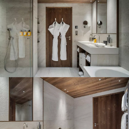
Panorama 2026
Etude annuelle de l'immobilier de montagne par Cimalpes
En savoir plus
Où trouver les plus beaux spots de ski hors-piste dans les Alpes
françaises ?
Vous attendez les chutes de neige comme d'autres guettent le lever
du soleil ? Vous snobez les pistes damées pour leur préférer les
grands espaces vierges de traces ? Vous faites sans doute partie de
ces adeptes du ski hors-piste. Découvrez notre sélection de secteurs
mythiques où la poudreuse se mérite - et se savoure.