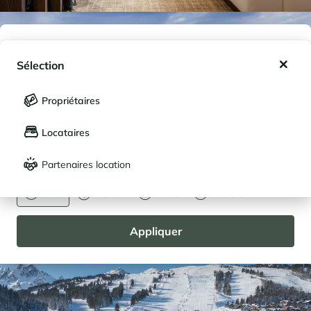
Mes favoris
Sélection
Mes séjours enregistrés (
0
)
Sélection
Propriétaires
LANGUE
Mes propriétés enregistrées (
0
)
Locataires
Français
English
Partenaires location
DEVISE
Euro
Dollar
Livre
Rouble
Appliquer