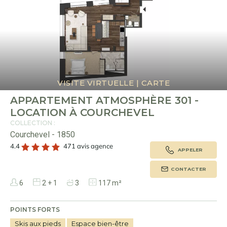
VISITE VIRTUELLE
|
CARTE
APPARTEMENT ATMOSPHÈRE 301 -
LOCATION À COURCHEVEL
COLLECTION :
Courchevel - 1850
4.4
471 avis agence
APPELER
CONTACTER
6
2 + 1
3
117 m²
POINTS FORTS
Skis aux pieds
Espace bien-être