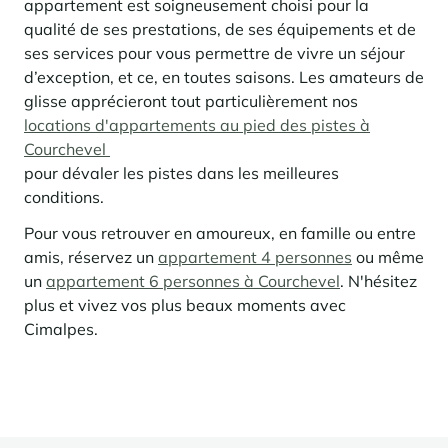
appartement est soigneusement choisi pour la
qualité de ses prestations, de ses équipements et de
Panorama 2026
Etude annuelle de l'immobilier de montagne par Cimalpes
ses services pour vous permettre de vivre un séjour
d’exception, et ce, en toutes saisons. Les amateurs de
En savoir plus
glisse apprécieront tout particulièrement nos
locations d'appartements au pied des pistes à
Courchevel
pour dévaler les pistes dans les meilleures
conditions.
Pour vous retrouver en amoureux, en famille ou entre
amis, réservez
un
appartement 4 personnes
ou même
un
appartement 6 personnes à Courchevel
. N'hésitez
Où trouver les plus beaux spots de ski hors-piste dans les Alpes
plus et vivez vos plus beaux moments avec
françaises ?
Cimalpes.
Vous attendez les chutes de neige comme d'autres guettent le lever
du soleil ? Vous snobez les pistes damées pour leur préférer les
grands espaces vierges de traces ? Vous faites sans doute partie de
ces adeptes du ski hors-piste. Découvrez notre sélection de secteurs
mythiques où la poudreuse se mérite - et se savoure.