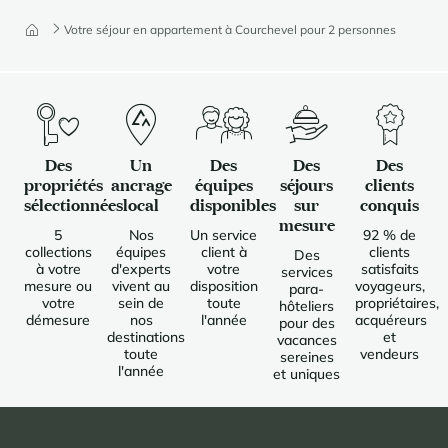
Votre séjour en appartement à Courchevel pour 2 personnes
Des
Un
Des
Des
Des
propriétés
ancrage
équipes
séjours
clients
sélectionnées
local
disponibles
sur
conquis
mesure
5
Nos
Un service
92 % de
collections
équipes
client à
clients
Des
à votre
d'experts
votre
satisfaits
services
mesure ou
vivent au
disposition
voyageurs,
para-
votre
sein de
toute
propriétaires,
hôteliers
démesure
nos
l'année
acquéreurs
pour des
destinations
et
vacances
toute
vendeurs
sereines
l'année
et uniques