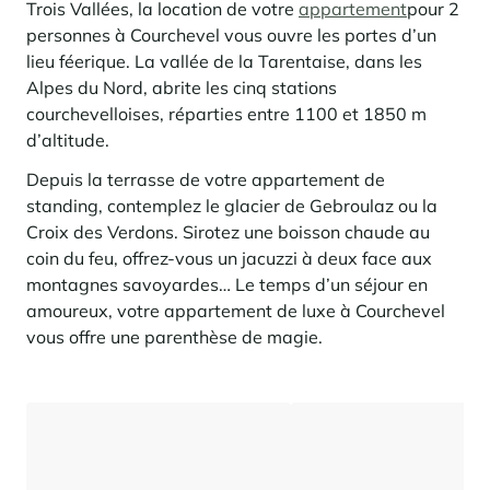
Locations saison
Nous recrutons
des services
rencontrent
Trois Vallées, la location de votre
appartement
pour 2
Courchevel Le Praz
Gérer mon bien
En savoir plus
En savoir plus
En savoir plus
personnes à Courchevel vous ouvre les portes d’un
En savoir plus
En savoir plus
Résidences
Courchevel Moriond
NOS DERNIERS ARTICLES
SERVICES
Nos honoraires
lieu féerique. La vallée de la Tarentaise, dans les
Collections
Alpes du Nord, abrite les cinq stations
Conseils immobiliers
Courchevel Village
Propriétaires
Questions fréquentes
courchevelloises, réparties entre 1100 et 1850 m
Voir tous nos séjours
Crest-Voland
Expertise marché
d’altitude.
La Rosière
Depuis la terrasse de votre appartement de
Questions fréquentes
Découvrir La Rosière
standing, contemplez le glacier de Gebroulaz ou la
Un cadre ensoleillé où nature et douceur de vivre se
Les Saisies
SERVICES
rencontrent
Croix des Verdons. Sirotez une boisson chaude au
coin du feu, offrez-vous un jacuzzi à deux face aux
Les Menuires
En savoir plus
Niveaux de services
Découvrir La Rosière
Le Kandahar
montagnes savoyardes… Le temps d’un séjour en
Un cadre ensoleillé où nature et douceur de vivre se
Résidence exclusive à Val d'Isère
Megève
Pass conciergerie
rencontrent
amoureux, votre appartement de luxe à Courchevel
En savoir plus
vous offre une parenthèse de magie.
En savoir plus
Méribel
Louer mon bien
Panorama 2026
Etude annuelle de l'immobilier de montagne par Cimalpes
Méribel Village
Besoin d'inspiration ?
En savoir plus
Rénover, réhabiliter, rentabiliser
Morzine
Questions fréquentes
Cimalpes vous accompagne à chaque étape
Estimez votre bien sans engagements avec nos outils
Face à un parc vieillissant et à une construction neuve ralentie, la
Saint-Gervais Mont-Blanc
rénovation et la réhabilitation deviennent une stratégie gagnante