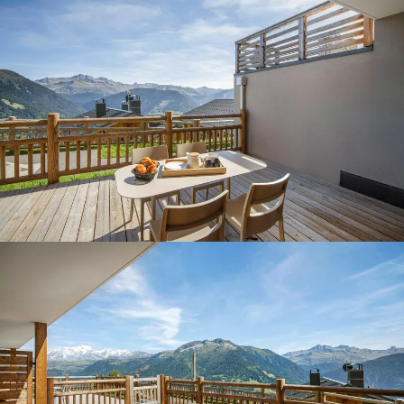
Panorama 2026
Etude annuelle de l'immobilier de montagne par Cimalpes
En savoir plus
Où trouver les plus beaux spots de ski hors-piste dans les Alpes
françaises ?
Vous attendez les chutes de neige comme d'autres guettent le lever
du soleil ? Vous snobez les pistes damées pour leur préférer les
grands espaces vierges de traces ? Vous faites sans doute partie de
ces adeptes du ski hors-piste. Découvrez notre sélection de secteurs
mythiques où la poudreuse se mérite - et se savoure.