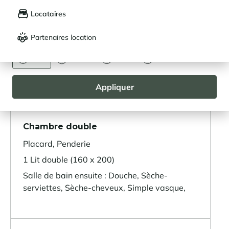
Mes propriétés enregistrées (
0
)
Locataires
Espace repas
Français
English
Cuisine ouverte
Partenaires location
DEVISE
Terrasse
Euro
Dollar
Livre
Rouble
Cuisine équipée ouverte
Canapé convertible
Appliquer
Chambre double
Placard, Penderie
1 Lit double (160 x 200)
Salle de bain ensuite : Douche, Sèche-
serviettes, Sèche-cheveux, Simple vasque,