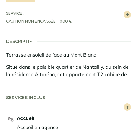
SERVICE :
CAUTION NON ENCAISSÉE : 1000 €
DESCRIPTIF
Terrasse ensoleillée face au Mont Blanc
Situé dans le paisible quartier de Nantailly, au sein de
la résidence Altaréna, cet appartement T2 cabine de
60 m² allie confort moderne et charme montagnard.
Sa vaste terrasse ensoleillée, avec panorama unique
sur le Mont Blanc, offre un cadre privilégié pour des
SERVICES INCLUS
vacances en famille ou entre amis.
Idéalement conçu pour accueillir jusqu’à 6 personnes, il
Accueil
se compose d’une pièce de vie conviviale avec cuisine
Accueil en agence
ouverte équipée et salon doté d’un canapé