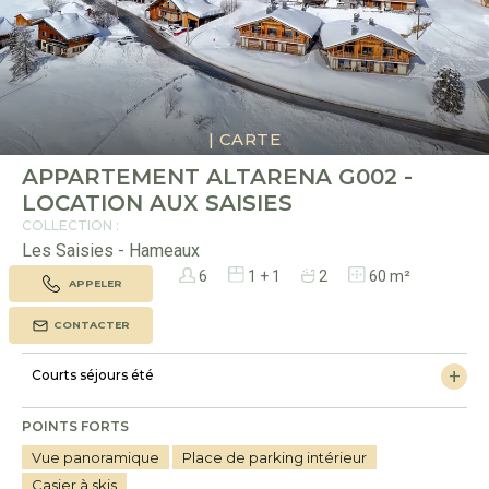
|
CARTE
APPARTEMENT ALTARENA G002 -
LOCATION AUX SAISIES
COLLECTION :
Les Saisies - Hameaux
6
1 + 1
2
60 m²
APPELER
CONTACTER
Courts séjours été
POINTS FORTS
Vue panoramique
Place de parking intérieur
Casier à skis