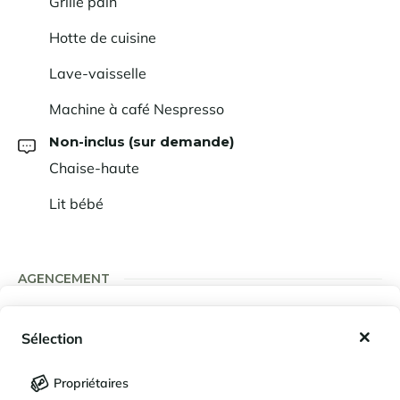
Grille pain
Hotte de cuisine
Lave-vaisselle
Machine à café Nespresso
Non-inclus (sur demande)
Chaise-haute
Lit bébé
AGENCEMENT
Agencement
Mes favoris
Sélection
Mes séjours enregistrés (
0
)
Sélection
Pièce de vie
Propriétaires
Salon
LANGUE