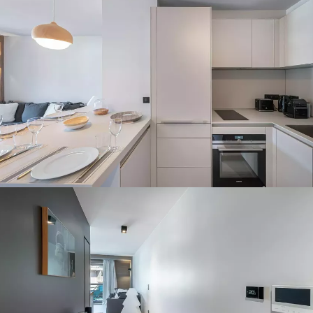
Panorama 2026
Etude annuelle de l'immobilier de montagne par Cimalpes
En savoir plus
Où trouver les plus beaux spots de ski hors-piste dans les Alpes
françaises ?
Vous attendez les chutes de neige comme d'autres guettent le lever
du soleil ? Vous snobez les pistes damées pour leur préférer les
grands espaces vierges de traces ? Vous faites sans doute partie de
ces adeptes du ski hors-piste. Découvrez notre sélection de secteurs
mythiques où la poudreuse se mérite - et se savoure.