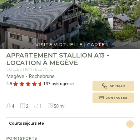
VISITE VIRTUELLE
|
CARTE
APPARTEMENT STALLION A13 -
LOCATION À MEGÈVE
COLLECTION : ELEVATE
Megève - Rochebrune
4.5
137 avis agence
APPELER
CONTACTER
4
2
1
50 m²
Courts séjours été
POINTS FORTS