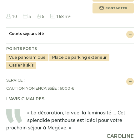
CONTACTER
10
5
5
168 m²
Courts séjours été
POINTS FORTS
Vue panoramique
Place de parking extérieur
Casier à skis
SERVICE :
CAUTION NON ENCAISSÉE : 6000 €
L'AVIS CIMALPES
« La décoration, la vue, la luminosité ... Cet
splendide penthouse est idéal pour votre
prochain séjour à Megève. »
CAROLINE