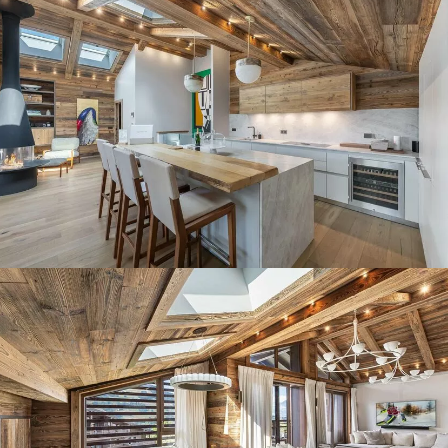
Panorama 2026
Etude annuelle de l'immobilier de montagne par Cimalpes
En savoir plus
Où trouver les plus beaux spots de ski hors-piste dans les Alpes
françaises ?
Vous attendez les chutes de neige comme d'autres guettent le lever
du soleil ? Vous snobez les pistes damées pour leur préférer les
grands espaces vierges de traces ? Vous faites sans doute partie de
ces adeptes du ski hors-piste. Découvrez notre sélection de secteurs
mythiques où la poudreuse se mérite - et se savoure.