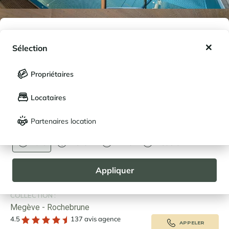
Mes favoris
Sélection
Mes séjours enregistrés (
0
)
Sélection
Propriétaires
LANGUE
Mes propriétés enregistrées (
0
)
Locataires
Français
English
Partenaires location
DEVISE
Euro
Dollar
Livre
Rouble
VISITE VIRTUELLE
|
CARTE
Appliquer
PENTHOUSE STALLION A24 -
LOCATION À MEGÈVE
COLLECTION :
Megève - Rochebrune
4.5
137 avis agence
APPELER