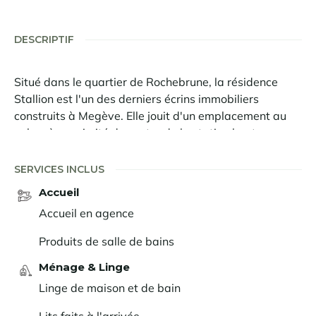
DESCRIPTIF
Situé dans le quartier de Rochebrune, la résidence
Stallion est l'un des derniers écrins immobiliers
construits à Megève. Elle jouit d'un emplacement au
calme à proximité du centre de la station haut-
savoyarde.
SERVICES INCLUS
Au dernier étage de la résidence, le penthouse Stallion
Accueil
A24 peut accueillir les grandes familles dans ses 4
chambres doubles, 1 chambre enfants avec lits
Accueil en agence
superposés. L'espace de jour, sous plafond cathédrale,
Produits de salle de bains
profite d'une belle luminosité et d'une vue dégagée sur
la vallée grâce au pignon entièrement vitré. Il distribue
Ménage & Linge
un espace lounge avec TV, un espace repas et une
Linge de maison et de bain
cuisine ouverte. Les matériaux authentiques tel que le
bois vieilli, le camaïeu de couleurs douces, les formes
Lits faits à l'arrivée