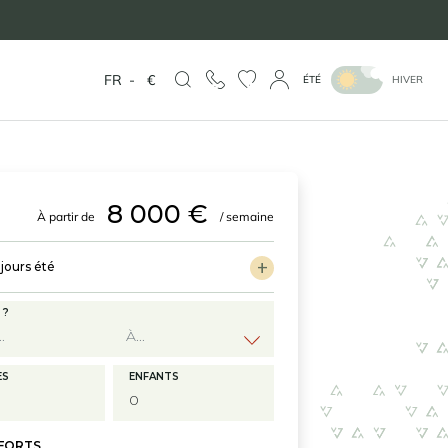
FR
-
€
ÉTÉ
HIVER
8 000 €
À partir de
/ semaine
jours été
 ?
ES
ENFANTS
 FORTS