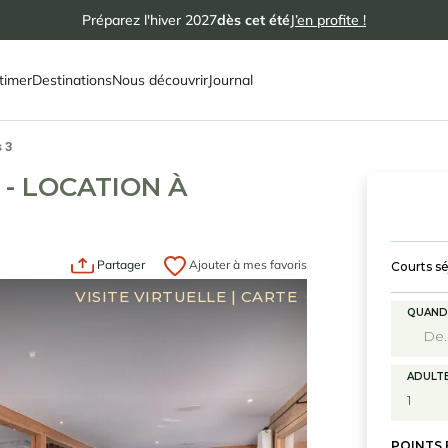
Préparez l'hiver 2027
dès cet été
J’en profite !
timer
Destinations
Nous découvrir
Journal
 3
- LOCATION À
Partager
Ajouter à mes favoris
Courts sé
VISITE VIRTUELLE
|
CARTE
QUAND
ADULT
POINTS