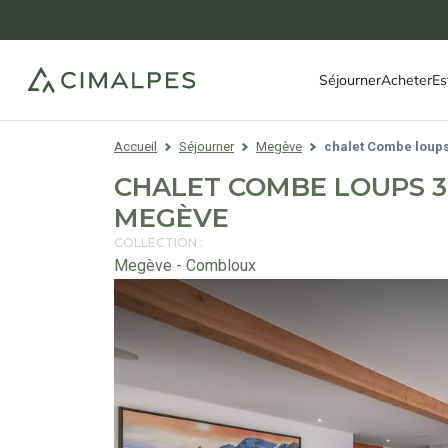
Séjourner
Acheter
Es
Accueil
Séjourner
Megève
chalet Combe loups
CHALET COMBE LOUPS 3 
MEGÈVE
COLLECTION :
Megève - Combloux