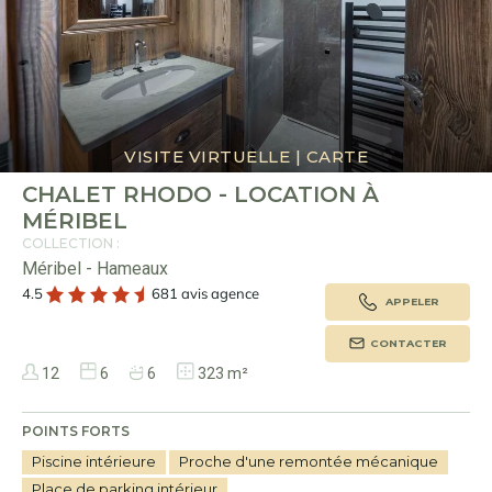
VISITE VIRTUELLE
|
CARTE
CHALET RHODO - LOCATION À
MÉRIBEL
COLLECTION :
Méribel - Hameaux
4.5
681 avis agence
APPELER
CONTACTER
12
6
6
323 m²
POINTS FORTS
Piscine intérieure
Proche d'une remontée mécanique
Place de parking intérieur