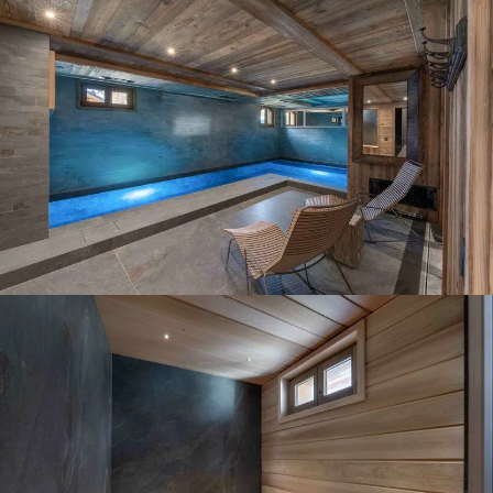
Panorama 2026
Etude annuelle de l'immobilier de montagne par Cimalpes
En savoir plus
Où trouver les plus beaux spots de ski hors-piste dans les Alpes
françaises ?
Vous attendez les chutes de neige comme d'autres guettent le lever
du soleil ? Vous snobez les pistes damées pour leur préférer les
grands espaces vierges de traces ? Vous faites sans doute partie de
ces adeptes du ski hors-piste. Découvrez notre sélection de secteurs
mythiques où la poudreuse se mérite - et se savoure.