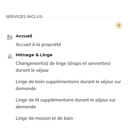
personnes dans 5 chambres doubles en suite, dont une
chambre master intégrant dressing et terrasse.
SERVICES INCLUS
Le rez-de-chaussée du Pure White Crystal abrite un
espace Bien-être, comportant piscine intérieure, sauna
Accueil
et douche. Un bain bouillonnant extérieur en bois de
Accueil à la propriété
cèdre vient offrir la touche nordique à votre détente,
tout en profitant de la vue sur les montagnes
Ménage & Linge
enneigées. Vous apprécierez également les petits
Changement(s) de linge (draps et serviettes)
plats préparés sous vos yeux par un chef, et
durant le séjour
l'assistance quotidienne d'une gouvernante et d'un
chauffeur.
Linge de bain supplémentaire durant le séjour sur
demande
Du chalet, une charmante ruelle piétonne conduit en 5
minutes à la place du village de
Saint Martin de
Linge de lit supplémentaire durant le séjour sur
Belleville
, avec son église baroque, ses commerces et
demande
ses restaurants. De la place, vous rejoindrez les
grands espaces des
3 Vallées
grâce au téléski du
Linge de maison et de bain
Village. Skier le plus grand domaine au monde, et se