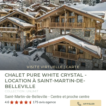
VISITE VIRTUELLE
|
CARTE
CHALET PURE WHITE CRYSTAL -
LOCATION À SAINT-MARTIN-DE-
BELLEVILLE
COLLECTION : UNLIMIT
Saint-Martin-de-Belleville - Centre et proche centre
4.6
175 avis agence
APPELER