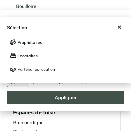
Bouilloire
Centrifugeuse
Mes favoris
Sélection
Non-inclus (sur demande)
Mes séjours enregistrés (
0
)
Sélection
Chaise-haute
Propriétaires
LANGUE
Lit bébé
Mes propriétés enregistrées (
0
)
Locataires
Français
English
Partenaires location
DEVISE
AGENCEMENT
Euro
Dollar
Livre
Rouble
Voir les plans
Niveau 0
Appliquer
Espaces de loisir
Bain nordique