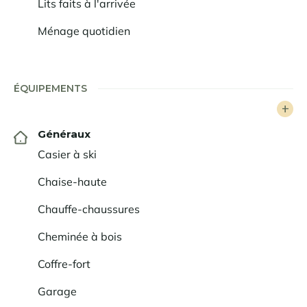
Lits faits à l'arrivée
réfugier le soir venu dans un cocon de luxe, voilà qui
ressemble au secret du bonheur !
Ménage quotidien
ÉQUIPEMENTS
Généraux
Casier à ski
Chaise-haute
Chauffe-chaussures
Cheminée à bois
Coffre-fort
Garage