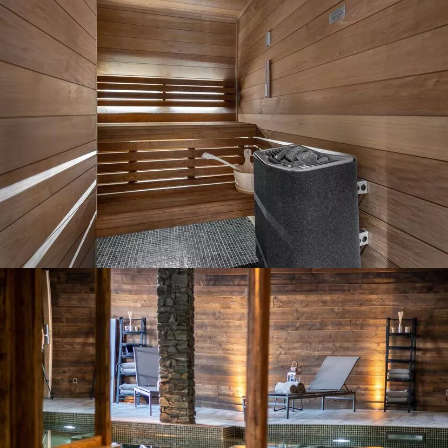
Panorama 2026
Etude annuelle de l'immobilier de montagne par Cimalpes
En savoir plus
Où trouver les plus beaux spots de ski hors-piste dans les Alpes
françaises ?
Vous attendez les chutes de neige comme d'autres guettent le lever
du soleil ? Vous snobez les pistes damées pour leur préférer les
grands espaces vierges de traces ? Vous faites sans doute partie de
ces adeptes du ski hors-piste. Découvrez notre sélection de secteurs
mythiques où la poudreuse se mérite - et se savoure.