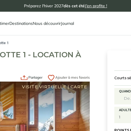
Préparez l'hiver 2027
dès cet été
J’en profite !
timer
Destinations
Nous découvrir
Journal
tte 1
TTE 1 - LOCATION À
Partager
Ajouter à mes favoris
Courts sé
VISITE VIRTUELLE
|
CARTE
QUAND
ADULT
POINTS