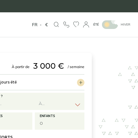
FR
-
€
ÉTÉ
HIVER
3 000 €
À partir de
/ semaine
jours été
 ?
ES
ENFANTS
 FORTS