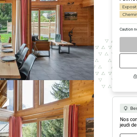
Exposit
Chemi
Caution
n
Bes
Nos cons
jeudi de