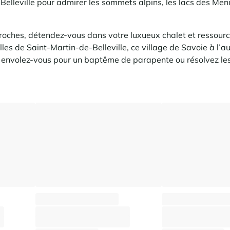
Belleville pour admirer les sommets alpins, les lacs des Menu
roches, détendez-vous dans votre luxueux chalet et ressour
les de Saint-Martin-de-Belleville, ce village de Savoie à l’au
l, envolez-vous pour un baptême de parapente ou résolvez l
Chalet Moët
Chalet Blom
Saint-Martin-de-Belleville - Hameaux
Saint-Martin-de-Belleville -
⸱
⸱
⸱
190 m²
12 voyageurs
6 chambres
259 m²
12 voyageurs
4 cha