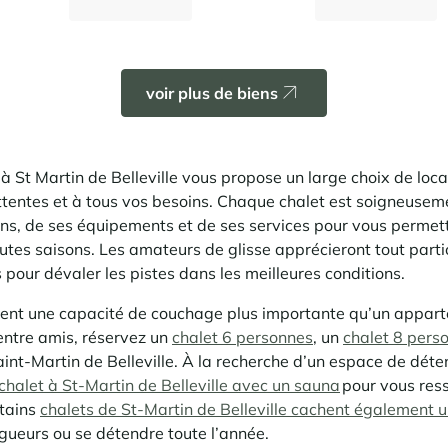
1 620 €
1 543 €
Dès
/semaine
Dès
/semaine
voir plus de biens
 St Martin de Belleville vous propose un large choix de loca
ttentes et à tous vos besoins. Chaque chalet est soigneuseme
ons, de ses équipements et de ses services pour vous permett
toutes saisons. Les amateurs de glisse apprécieront tout part
s
pour dévaler les pistes dans les meilleures conditions.
uvent une capacité de couchage plus importante qu’un appar
 entre amis, réservez un
chalet 6 personnes
, un
chalet 8 pers
int-Martin de Belleville. À la recherche d’un espace de déte
chalet à St-Martin de Belleville avec un sauna
pour vous res
rtains
chalets de St-Martin de Belleville cachent également un
gueurs ou se détendre toute l’année.