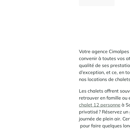
1 698 €
Dès
/semaine
Votre agence Cimalpes à
convenir à toutes vos a
qualité de ses prestati
d’exception, et ce, en 
nos
locations de chalet
Les chalets offrent so
retrouver en famille ou
chalet 12 personne
à Sa
privatisé ? Réservez un
journée de plein air. Ce
pour faire quelques lon