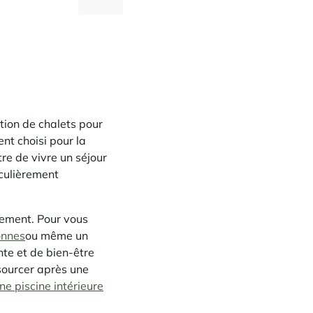
4 600 €
4 600 €
Dès
/semaine
Dès
/
tion de chalets pour
nt choisi pour la
re de vivre un séjour
iculièrement
tement. Pour vous
onnes
ou même un
nte et de bien-être
sourcer après une
e piscine intérieure