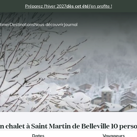
Préparez l'hiver 2027
dès cet été
J’en profite !
timer
Destinations
Nous découvrir
Journal
n chalet à Saint Martin de Belleville 10 per
Dates
Voyageurs