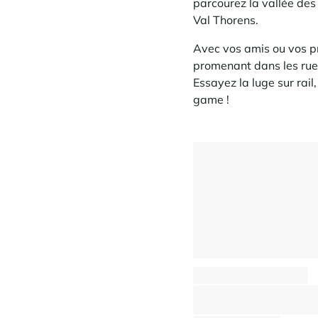
parcourez la vallée des 
Val Thorens.
Avec vos amis ou vos p
promenant dans les ruel
Essayez la luge sur rai
game !
Chalet La Grange 1855
Saint-Martin-de-Belleville - Hameaux
⸱
⸱
10 voyageurs
5 chambres