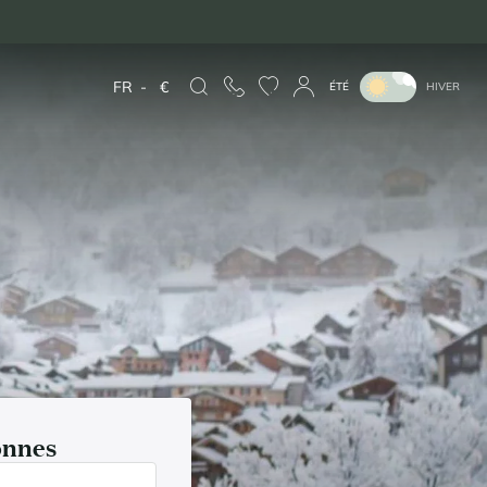
FR
-
€
ÉTÉ
HIVER
sonnes