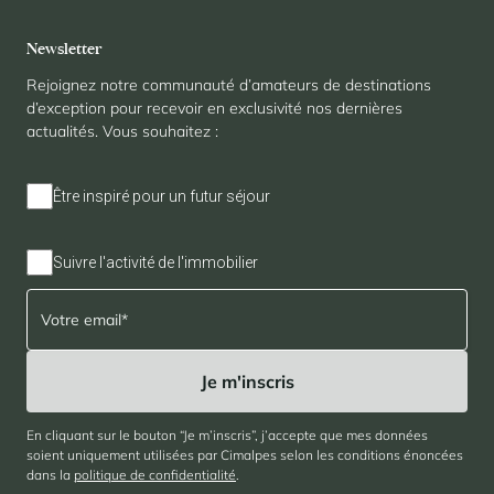
Panorama 2026
Newsletter
Etude annuelle de l'immobilier de montagne par Cimalpes
Rejoignez notre communauté d’amateurs de destinations
En savoir plus
d’exception pour recevoir en exclusivité nos dernières
actualités. Vous souhaitez :
Être inspiré pour un futur séjour
Suivre l'activité de l'immobilier
Où trouver les plus beaux spots de ski hors-piste dans les Alpes
françaises ?
Vous attendez les chutes de neige comme d'autres guettent le lever
du soleil ? Vous snobez les pistes damées pour leur préférer les
grands espaces vierges de traces ? Vous faites sans doute partie de
ces adeptes du ski hors-piste. Découvrez notre sélection de secteurs
En cliquant sur le bouton “Je m’inscris”, j’accepte que mes données
mythiques où la poudreuse se mérite - et se savoure.
soient uniquement utilisées par Cimalpes selon les conditions énoncées
dans la
politique de confidentialité
.