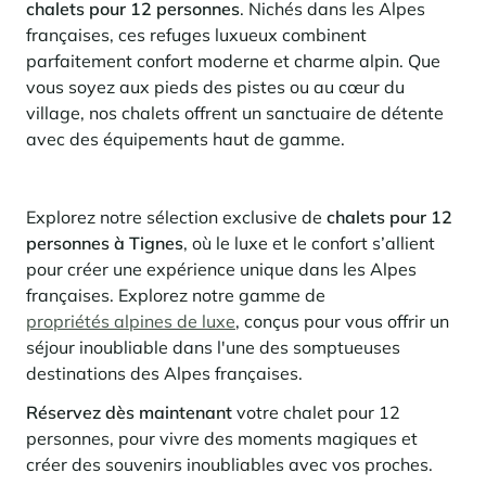
Locations saison
Nous recrutons
des services
rencontrent
chalets pour 12 personnes
. Nichés dans les Alpes
Courchevel Le Praz
Gérer mon bien
En savoir plus
En savoir plus
En savoir plus
françaises, ces refuges luxueux combinent
En savoir plus
En savoir plus
Résidences
Courchevel Moriond
NOS DERNIERS ARTICLES
SERVICES
Nos honoraires
parfaitement confort moderne et charme alpin. Que
Collections
vous soyez aux pieds des pistes ou au cœur du
Conseils immobiliers
Courchevel Village
Propriétaires
Questions fréquentes
village, nos chalets offrent un sanctuaire de détente
Voir tous nos séjours
Crest-Voland
Expertise marché
avec des équipements haut de gamme.
La Rosière
Questions fréquentes
Découvrir La Rosière
Un cadre ensoleillé où nature et douceur de vivre se
Explorez notre sélection exclusive de
chalets pour 12
Les Saisies
SERVICES
rencontrent
personnes à Tignes
, où le luxe et le confort s’allient
Les Menuires
En savoir plus
Niveaux de services
Découvrir La Rosière
Le Kandahar
pour créer une expérience unique dans les Alpes
Un cadre ensoleillé où nature et douceur de vivre se
Résidence exclusive à Val d'Isère
françaises. Explorez notre gamme de
Megève
Pass conciergerie
rencontrent
En savoir plus
propriétés alpines de luxe
, conçus pour vous offrir un
En savoir plus
Méribel
Louer mon bien
séjour inoubliable dans l'une des somptueuses
Panorama 2026
Etude annuelle de l'immobilier de montagne par Cimalpes
destinations des Alpes françaises.
Méribel Village
Besoin d'inspiration ?
En savoir plus
Réservez dès maintenant
votre chalet pour 12
Rénover, réhabiliter, rentabiliser
Morzine
Questions fréquentes
Cimalpes vous accompagne à chaque étape
personnes, pour vivre des moments magiques et
Estimez votre bien sans engagements avec nos outils
Face à un parc vieillissant et à une construction neuve ralentie, la
créer des souvenirs inoubliables avec vos proches.
Saint-Gervais Mont-Blanc
rénovation et la réhabilitation deviennent une stratégie gagnante