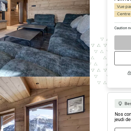
Vue pa
Centre 
Caution
n
Bes
Nos cons
jeudi de