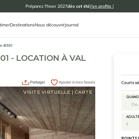
Préparez l'hiver 2027
dès cet été
J’en profite !
timer
Destinations
Nous découvrir
Journal
n B501
1 - LOCATION À VAL
Partager
Ajouter à mes favoris
Courts sé
VISITE VIRTUELLE
|
CARTE
QUAND
ADULT
POINTS