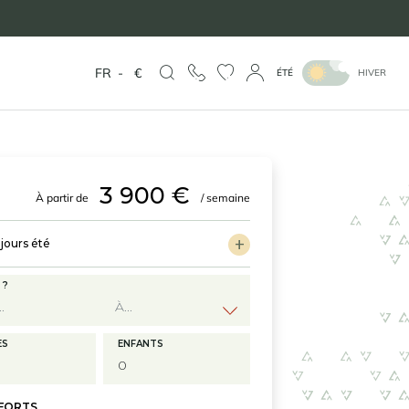
FR
-
€
ÉTÉ
HIVER
3 900 €
À partir de
/ semaine
jours été
 ?
ES
ENFANTS
 FORTS