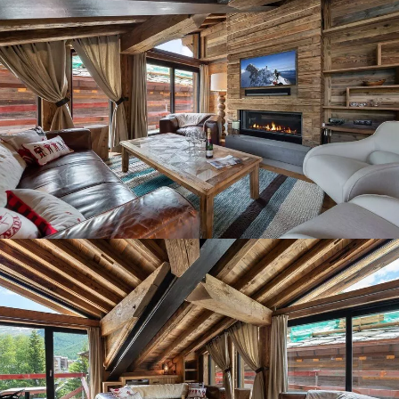
Panorama 2026
Etude annuelle de l'immobilier de montagne par Cimalpes
En savoir plus
Où trouver les plus beaux spots de ski hors-piste dans les Alpes
françaises ?
Vous attendez les chutes de neige comme d'autres guettent le lever
du soleil ? Vous snobez les pistes damées pour leur préférer les
grands espaces vierges de traces ? Vous faites sans doute partie de
ces adeptes du ski hors-piste. Découvrez notre sélection de secteurs
mythiques où la poudreuse se mérite - et se savoure.