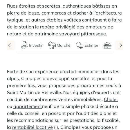
Locations saison
Nous recrutons
des services
rencontrent
Courchevel Le Praz
Gérer mon bien
En savoir plus
En savoir plus
En savoir plus
Rues étroites et secrètes, authentiques bâtisses en
En savoir plus
En savoir plus
Résidences
pierre de lauze, commerces et clocher à l’architecture
Courchevel Moriond
NOS DERNIERS ARTICLES
SERVICES
Nos honoraires
typique, et autres étables voûtées contribuent à faire
Collections
Conseils immobiliers
Courchevel Village
Propriétaires
Questions fréquentes
de la station le repère privilégié des amateurs de
Voir tous nos séjours
nature et de patrimoine savoyard pittoresque.
Crest-Voland
Expertise marché
Investir
Marché
Estimer
Chalets
La Rosière
Questions fréquentes
Découvrir La Rosière
Un cadre ensoleillé où nature et douceur de vivre se
Les Saisies
SERVICES
rencontrent
Les Menuires
En savoir plus
Niveaux de services
Découvrir La Rosière
Le Kandahar
Forte de son expérience d'achat immobilier dans les
Un cadre ensoleillé où nature et douceur de vivre se
Résidence exclusive à Val d'Isère
alpes, Cimalpes a developpé son offre, et pour la
Megève
Pass conciergerie
rencontrent
En savoir plus
première fois, vous propose des programmes neufs à
En savoir plus
Méribel
Louer mon bien
Saint Martin de Belleville. Nos équipes d'experts ont
Panorama 2026
conduit de nombreuses ventes immobilières.
Chalet
Etude annuelle de l'immobilier de montagne par Cimalpes
Méribel Village
Besoin d'inspiration ?
ou
appartement
neuf, de la simple phase d'écoute à
En savoir plus
Rénover, réhabiliter, rentabiliser
celle du conseil, en passant par l'audit des plans et
Morzine
Questions fréquentes
Cimalpes vous accompagne à chaque étape
les recommandations sur les prestations, la fiscalité,
Estimez votre bien sans engagements avec nos outils
Face à un parc vieillissant et à une construction neuve ralentie, la
Saint-Gervais Mont-Blanc
la
rentabilité locative
(.), Cimalpes vous propose un
rénovation et la réhabilitation deviennent une stratégie gagnante