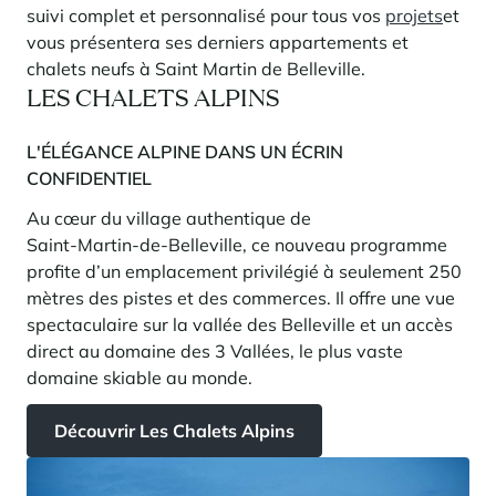
En savoir plus
pour investir en montagne. Et un levier puissant pour redessiner une
suivi complet et personnalisé pour tous vos
projets
et
Saint-Martin-de-Belleville
Le Kandahar
montagne vivante, attractive à l’année et génératrice de nouveaux
Inspirations séjours
vous présentera ses derniers appartements et
usages.
Résidence exclusive à Val d'Isère
Serre Chevalier
chalets neufs à Saint Martin de Belleville.
En savoir plus
LES CHALETS ALPINS
Tignes
Val d'Isère
L'ÉLÉGANCE ALPINE DANS UN ÉCRIN
CONFIDENTIEL
Val Thorens
Au cœur du village authentique de
Saint‑Martin‑de‑Belleville, ce nouveau programme
profite d’un emplacement privilégié à seulement 250
Votre séjour au coeur de la station
mètres des pistes et des commerces. Il offre une vue
Notre sélection pour profiter pleinement de l'animation et
des services
spectaculaire sur la vallée des Belleville et un accès
direct au domaine des 3 Vallées, le plus vaste
En savoir plus
L’été, nouvelle saison du bien-être en montagne
domaine skiable au monde.
La montagne s’affirme de plus en plus comme une destination
Découvrir Les Chalets Alpins
dynamique l’été, avec une progression de la fréquentation, une saison
plus longue, une diversification des clientèles et un développement
marqué des pratiques hors ski.
Inspirations séjours