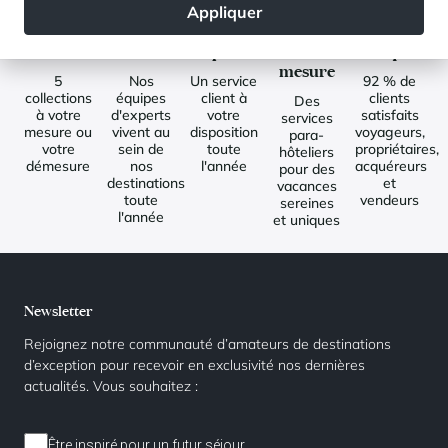
Des
Un
Des
Des
Des
Appliquer
propriétés
ancrage
équipes
séjours
clients
sélectionnées
local
disponibles
sur
conquis
mesure
5
Nos
Un service
92 % de
collections
équipes
client à
clients
Des
à votre
d'experts
votre
satisfaits
services
mesure ou
vivent au
disposition
voyageurs,
para-
votre
sein de
toute
propriétaires,
hôteliers
démesure
nos
l'année
acquéreurs
pour des
destinations
et
vacances
toute
vendeurs
sereines
l'année
et uniques
Newsletter
Rejoignez notre communauté d’amateurs de destinations
d’exception pour recevoir en exclusivité nos dernières
actualités. Vous souhaitez :
Être inspiré pour un futur séjour