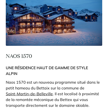
Panorama 2026
Etude annuelle de l'immobilier de montagne par Cimalpes
En savoir plus
NAOS 1570
UNE RÉSIDENCE HAUT DE GAMME DE STYLE
Où trouver les plus beaux spots de ski hors-piste dans les Alpes
ALPIN
françaises ?
Vous attendez les chutes de neige comme d'autres guettent le lever
Naos 1570 est un nouveau programme situé dans le
du soleil ? Vous snobez les pistes damées pour leur préférer les
grands espaces vierges de traces ? Vous faites sans doute partie de
petit hameau du Bettaix sur la commune de
ces adeptes du ski hors-piste. Découvrez notre sélection de secteurs
Saint-Martin-de-Belleville
. Il est localisé à proximité
mythiques où la poudreuse se mérite - et se savoure.
de la remontée mécanique du Bettex qui vous
transporte directement sur le domaine skiable.