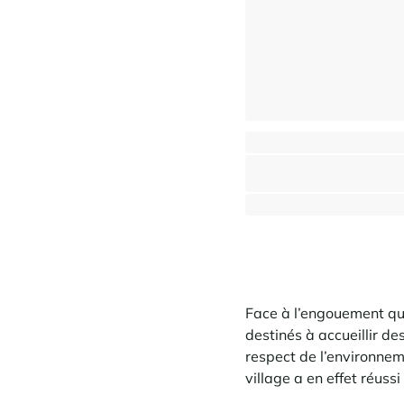
Chalet familial spacieux - Bon rendem
Saint-Martin-de-Belleville
⸱
5 chambres
3 salles de bai
1 175 000 €
Face à l’engouement qu
destinés à accueillir de
respect de l’environnemen
village a en effet réuss