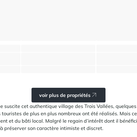
ent locatif
Maison avec potentiel d'aménagement à quelques pas des remontées mécaniques
Chalet familial d'exception
Saint-Martin-de-Belleville
Saint-Martin-de-Belle
⸱
⸱
⸱
⸱
ns
139 m²
4 chambres
4 salles de bains
118 m²
4 chambres
3 salles
975 000 €
2 495 000 €
voir plus de propriétés
e suscite cet authentique village des Trois Vallées, quelq
s touristes de plus en plus nombreux ont été réalisés. Mais ce
t et du bâti local. Malgré le regain d’intérêt dont il bénéficie
i à préserver son caractère intimiste et discret.