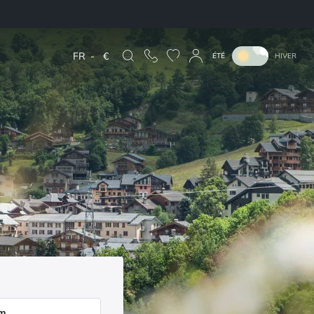
FR
-
€
ÉTÉ
HIVER
um