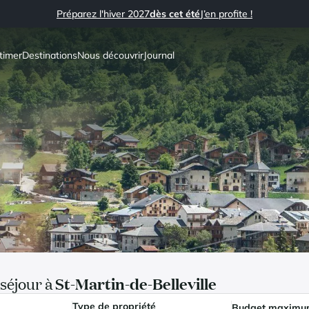
Préparez l'hiver 2027
dès cet été
J’en profite !
timer
Destinations
Nous découvrir
Journal
séjour à
St-Martin-de-Belleville
Type de propriété
Budget maxim