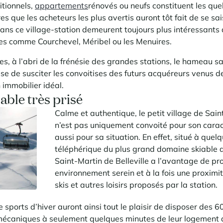
itionnels,
appartements
rénovés ou neufs constituent les que
 que les acheteurs les plus avertis auront tôt fait de se saisi
dans ce village-station demeurent toujours plus intéressant
nes comme Courchevel, Méribel ou les Menuires.
es, à l’abri de la frénésie des grandes stations, le hameau s
sse de susciter les convoitises des futurs acquéreurs venus d
n immobilier idéal.
able très prisé
Calme et authentique, le petit village de Sain
n’est pas uniquement convoité pour son carac
aussi pour sa situation. En effet, situé à que
téléphérique du plus grand domaine skiable d
Saint-Martin de Belleville a l’avantage de pro
environnement serein et à la fois une proximit
skis et autres loisirs proposés par la station.
sports d’hiver auront ainsi tout le plaisir de disposer des 6
écaniques à seulement quelques minutes de leur logement d