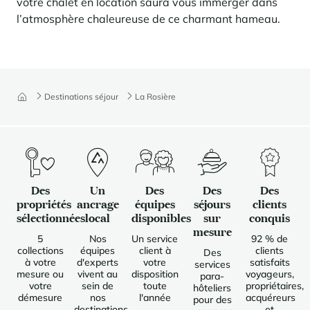
votre chalet en location saura vous immerger dans
l’atmosphère chaleureuse de ce charmant hameau.
Destinations séjour
La Rosière
Des
Un
Des
Des
Des
propriétés
ancrage
équipes
séjours
clients
sélectionnées
local
disponibles
sur
conquis
mesure
5
Nos
Un service
92 % de
collections
équipes
client à
clients
Des
à votre
d'experts
votre
satisfaits
services
mesure ou
vivent au
disposition
voyageurs,
para-
votre
sein de
toute
propriétaires,
hôteliers
démesure
nos
l'année
acquéreurs
pour des
destinations
et