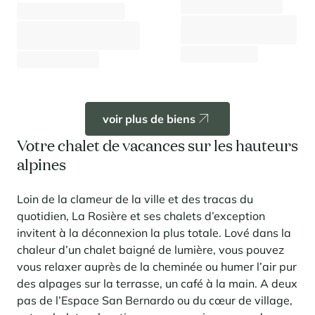
Chalet Les Pignes d'Arolles
Chalet Chocard
Panorama 2026
La Rosière - Les Eucherts
La Rosière - Centre & proche centre
⸱
⸱
10 voyageurs
5 chambres
17
Etude annuelle de l'immobilier de montagne par Cimalpes
⸱
⸱
15 voyageurs
5 chambres
195 m²
2 900 €
Dès
/semaine
En savoir plus
2 500 €
Dès
/semaine
voir plus de biens
Votre chalet de vacances sur les hauteurs
alpines
Loin de la clameur de la ville et des tracas du
Où trouver les plus beaux spots de ski hors-piste dans les Alpes
françaises ?
quotidien, La Rosière et ses chalets d’exception
Vous attendez les chutes de neige comme d'autres guettent le lever
invitent à la déconnexion la plus totale. Lové dans la
du soleil ? Vous snobez les pistes damées pour leur préférer les
chaleur d’un chalet baigné de lumière, vous pouvez
grands espaces vierges de traces ? Vous faites sans doute partie de
vous relaxer auprès de la cheminée ou humer l’air pur
ces adeptes du ski hors-piste. Découvrez notre sélection de secteurs
mythiques où la poudreuse se mérite - et se savoure.
des alpages sur la terrasse, un café à la main. A deux
pas de l’Espace San Bernardo ou du cœur de village,