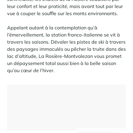
En savoir plus
pour investir en montagne. Et un levier puissant pour redessiner une
Saint-Martin-de-Belleville
leur confort et leur praticité, mais avant tout par leur
Le Kandahar
montagne vivante, attractive à l’année et génératrice de nouveaux
Inspirations séjours
usages.
vue à couper le souffle sur les monts environnants.
Résidence exclusive à Val d'Isère
Serre Chevalier
En savoir plus
Appelant autant à la contemplation qu’à
Tignes
l’émerveillement, la station franco-italienne se vit à
Val d'Isère
travers les saisons. Dévaler les pistes de ski à travers
des paysages immaculés ou pêcher la truite dans des
Val Thorens
lac d’altitude, La Rosière-Montvalezan vous promet
un dépaysement total aussi bien à la belle saison
qu’au cœur de l’hiver.
Votre séjour au coeur de la station
Notre sélection pour profiter pleinement de l'animation et
des services
En savoir plus
L’été, nouvelle saison du bien-être en montagne
La montagne s’affirme de plus en plus comme une destination
dynamique l’été, avec une progression de la fréquentation, une saison
plus longue, une diversification des clientèles et un développement
marqué des pratiques hors ski.
Inspirations séjours