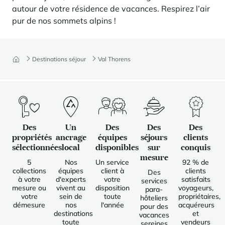
autour de votre résidence de vacances. Respirez l’air
pur de nos sommets alpins !
Destinations séjour
Val Thorens
Des
Un
Des
Des
Des
propriétés
ancrage
équipes
séjours
clients
sélectionnées
local
disponibles
sur
conquis
mesure
5
Nos
Un service
92 % de
collections
équipes
client à
clients
Des
à votre
d'experts
votre
satisfaits
services
mesure ou
vivent au
disposition
voyageurs,
para-
votre
sein de
toute
propriétaires,
hôteliers
démesure
nos
l'année
acquéreurs
pour des
destinations
et
vacances
toute
vendeurs
sereines