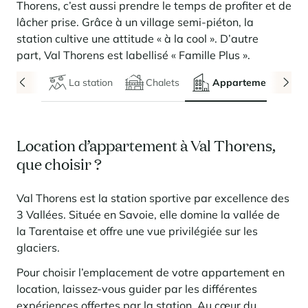
Locations saison
Nous recrutons
des services
rencontrent
Thorens, c’est aussi prendre le temps de profiter et de
Courchevel Le Praz
Gérer mon bien
En savoir plus
En savoir plus
En savoir plus
lâcher prise. Grâce à un village semi-piéton, la
En savoir plus
En savoir plus
Résidences
Courchevel Moriond
NOS DERNIERS ARTICLES
SERVICES
Nos honoraires
station cultive une attitude « à la cool ». D’autre
Collections
part, Val Thorens est labellisé « Famille Plus ».
Conseils immobiliers
Courchevel Village
Propriétaires
Questions fréquentes
Voir tous nos séjours
La station
Chalets
Appartements
Crest-Voland
Expertise marché
La Rosière
Questions fréquentes
Découvrir La Rosière
Un cadre ensoleillé où nature et douceur de vivre se
Les Saisies
SERVICES
Location d’appartement à Val Thorens,
rencontrent
que choisir ?
Les Menuires
En savoir plus
Niveaux de services
Découvrir La Rosière
Le Kandahar
Un cadre ensoleillé où nature et douceur de vivre se
Résidence exclusive à Val d'Isère
Megève
Pass conciergerie
rencontrent
Val Thorens est la station sportive par excellence des
En savoir plus
En savoir plus
3 Vallées. Située en Savoie, elle domine la vallée de
Méribel
Louer mon bien
Panorama 2026
la Tarentaise et offre une vue privilégiée sur les
Etude annuelle de l'immobilier de montagne par Cimalpes
Méribel Village
Besoin d'inspiration ?
glaciers.
En savoir plus
Rénover, réhabiliter, rentabiliser
Morzine
Questions fréquentes
Pour choisir l’emplacement de votre appartement en
Cimalpes vous accompagne à chaque étape
Estimez votre bien sans engagements avec nos outils
location, laissez-vous guider par les différentes
Face à un parc vieillissant et à une construction neuve ralentie, la
Saint-Gervais Mont-Blanc
rénovation et la réhabilitation deviennent une stratégie gagnante
expériences offertes par la station. Au cœur du