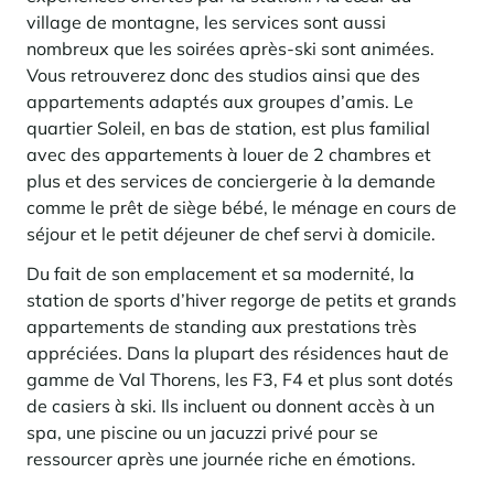
En savoir plus
pour investir en montagne. Et un levier puissant pour redessiner une
Saint-Martin-de-Belleville
village de montagne, les services sont aussi
Le Kandahar
montagne vivante, attractive à l’année et génératrice de nouveaux
Inspirations séjours
nombreux que les soirées après-ski sont animées.
usages.
Résidence exclusive à Val d'Isère
Serre Chevalier
Vous retrouverez donc des studios ainsi que des
En savoir plus
appartements adaptés aux groupes d’amis. Le
Tignes
quartier Soleil, en bas de station, est plus familial
Val d'Isère
avec des appartements à louer de 2 chambres et
plus et des services de conciergerie à la demande
Val Thorens
comme le prêt de siège bébé, le ménage en cours de
séjour et le petit déjeuner de chef servi à domicile.
Du fait de son emplacement et sa modernité, la
Votre séjour au coeur de la station
station de sports d’hiver regorge de petits et grands
Notre sélection pour profiter pleinement de l'animation et
des services
appartements de standing aux prestations très
appréciées. Dans la plupart des résidences haut de
En savoir plus
L’été, nouvelle saison du bien-être en montagne
gamme de Val Thorens, les F3, F4 et plus sont dotés
de casiers à ski. Ils incluent ou donnent accès à un
La montagne s’affirme de plus en plus comme une destination
spa, une piscine ou un jacuzzi privé pour se
dynamique l’été, avec une progression de la fréquentation, une saison
plus longue, une diversification des clientèles et un développement
ressourcer après une journée riche en émotions.
marqué des pratiques hors ski.
Inspirations séjours